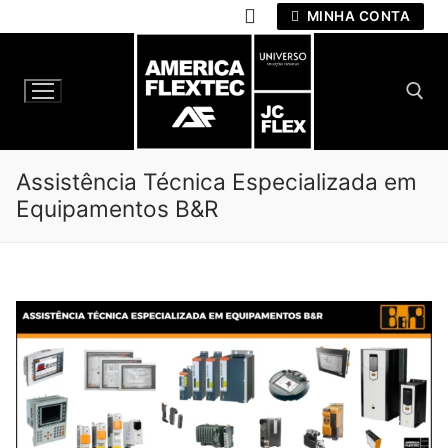
Pular
MINHA CONTA
para
o
conteúdo
Pesquisar por:
Assistência Técnica Especializada em
Equipamentos B&R