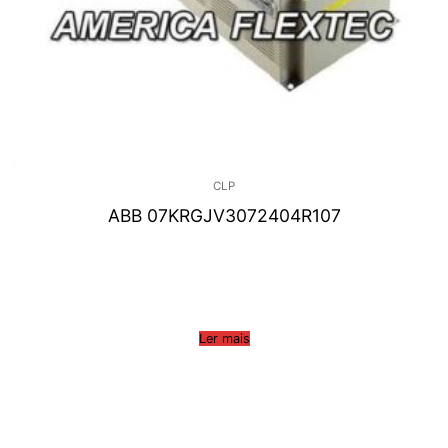
CLP
ABB 07KRGJV3072404R107
Ler mais