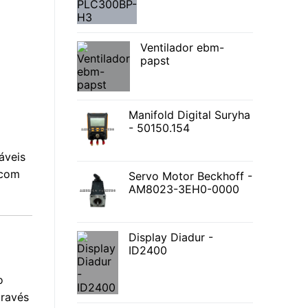
Ventilador ebm-
papst
Manifold Digital Suryha
- 50150.154
áveis
 com
Servo Motor Beckhoff -
AM8023-3EH0-0000
Display Diadur -
ID2400
o
través