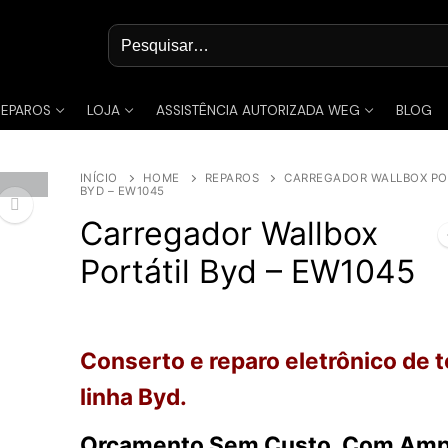
Pesquisar
por:
REPAROS
LOJA
ASSISTÊNCIA AUTORIZADA WEG
BLOG
INÍCIO
HOME
REPAROS
CARREGADOR WALLBOX PO
BYD – EW1045
Carregador Wallbox
Portátil Byd – EW1045
🔍
Conserto e reparo eletrônico de 
linha Byd.
Orçamento Sem Custo, Com Amp