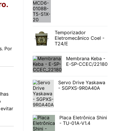
ro.
Temporizador
Eletromecânico Coel -
T24/E
s. Por
Membrana Keba -
E-SP-CCEC/22180
Servo Drive Yaskawa
- SGPXS-9R0A40A
lhas
o
evitar
Placa Eletrônica Shini
- TU-01A-V1.4