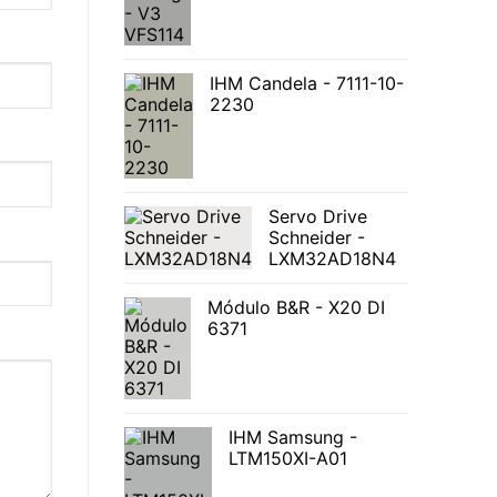
IHM Candela - 7111-10-
2230
Servo Drive
Schneider -
LXM32AD18N4
Módulo B&R - X20 DI
6371
IHM Samsung -
LTM150XI-A01