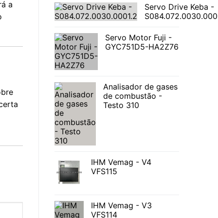
rá a
Servo Drive Keba -
S084.072.0030.000
o
Servo Motor Fuji -
GYC751D5-HA2Z76
Analisador de gases
obre
de combustão -
certa
Testo 310
IHM Vemag - V4
VFS115
IHM Vemag - V3
VFS114