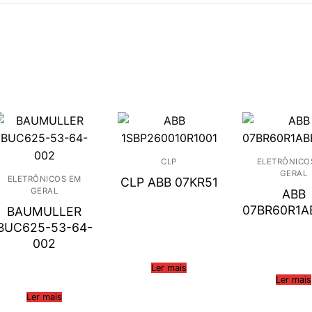
CLP
ELETRÔNICO
GERAL
ELETRÔNICOS EM
CLP ABB 07KR51
GERAL
ABB
07BR60R1A
BAUMULLER
BUC625-53-64-
002
Ler mais
Ler mais
Ler mais