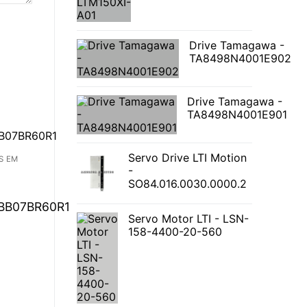
Drive Tamagawa -
TA8498N4001E902
Drive Tamagawa -
TA8498N4001E901
Servo Drive LTI Motion
S EM
-
SO84.016.0030.0000.2
BB07BR60R1
Servo Motor LTI - LSN-
158-4400-20-560