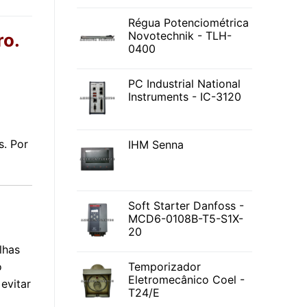
Régua Potenciométrica
Novotechnik - TLH-
ro.
0400
PC Industrial National
Instruments - IC-3120
s. Por
IHM Senna
Soft Starter Danfoss -
MCD6-0108B-T5-S1X-
20
lhas
o
Temporizador
Eletromecânico Coel -
evitar
T24/E