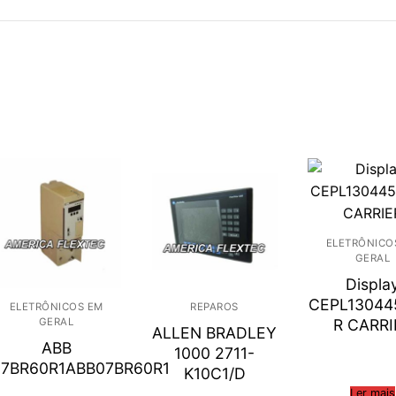
ELETRÔNICO
GERAL
Displa
CEPL13044
ELETRÔNICOS EM
REPAROS
GERAL
R CARRI
ALLEN BRADLEY
ABB
1000 2711-
07BR60R1ABB07BR60R1
K10C1/D
Ler mais