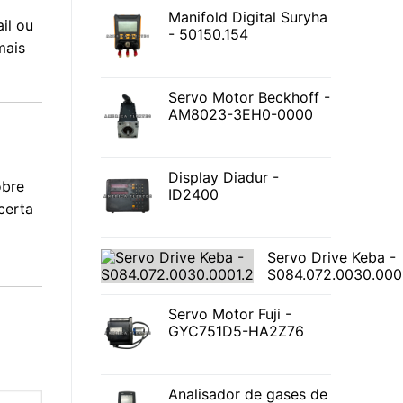
Manifold Digital Suryha
il ou
- 50150.154
mais
Servo Motor Beckhoff -
AM8023-3EH0-0000
Display Diadur -
obre
ID2400
certa
Servo Drive Keba -
S084.072.0030.000
Servo Motor Fuji -
GYC751D5-HA2Z76
Analisador de gases de