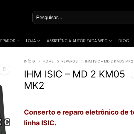
Pesquisar
por:
REPAROS
LOJA
ASSISTÊNCIA AUTORIZADA WEG
BLOG
INÍCIO
HOME
REPAROS
IHM ISIC – MD 2 KM05 MK2
IHM ISIC – MD 2 KM05
MK2
🔍
Conserto e reparo eletrônico de 
linha ISIC.