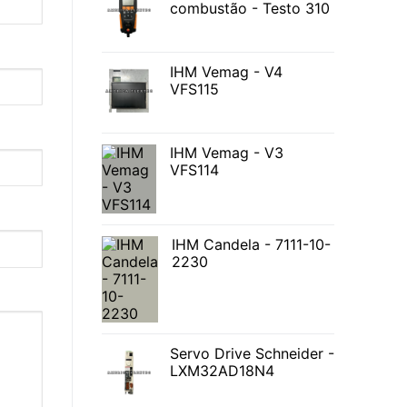
combustão - Testo 310
IHM Vemag - V4
VFS115
IHM Vemag - V3
VFS114
IHM Candela - 7111-10-
2230
Servo Drive Schneider -
LXM32AD18N4