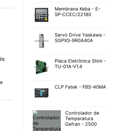
Membrana Keba - E-
SP-CCEC/22180
Servo Drive Yaskawa -
SGPXS-9R0A40A
da;
Placa Eletrônica Shini -
TU-01A-V1.4
 e
CLP Fatek - FBS-40MA
Controlador de
Temperatura
Gefran - 2500