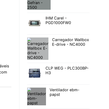
IHM Carel -
PGD1000FW0
Carregador Wallbox
E-drive - NC4000
áveis
CLP WEG - PLC300BP-
 com
H3
Ventilador ebm-
papst