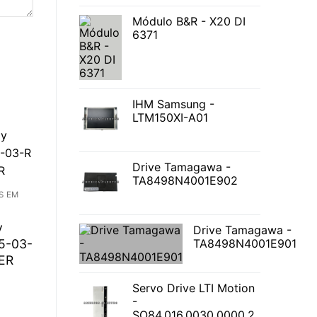
Módulo B&R - X20 DI
6371
IHM Samsung -
LTM150XI-A01
Drive Tamagawa -
TA8498N4001E902
S EM
y
Drive Tamagawa -
5-03-
TA8498N4001E901
ER
Servo Drive LTI Motion
-
SO84.016.0030.0000.2