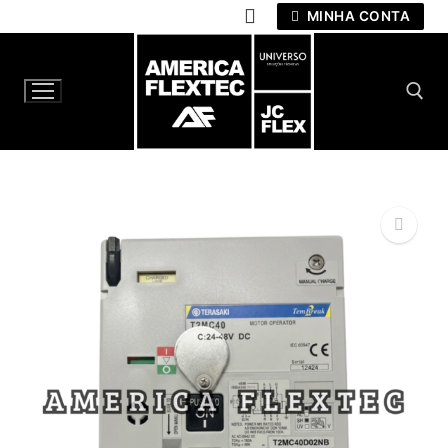
Pular
MINHA CONTA
para
o
conteúdo
Pesquisar por:
🔍