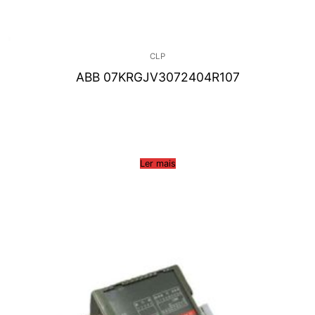
CLP
ABB 07KRGJV3072404R107
Ler mais