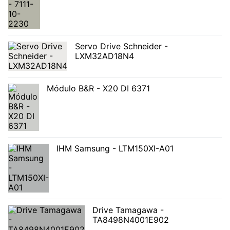
Servo Drive Schneider -
LXM32AD18N4
Módulo B&R - X20 DI 6371
IHM Samsung - LTM150XI-A01
Drive Tamagawa -
TA8498N4001E902