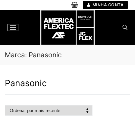
Pular
MINHA CONTA
para
o
conteúdo
Pesquisar por:
Marca:
Panasonic
Panasonic