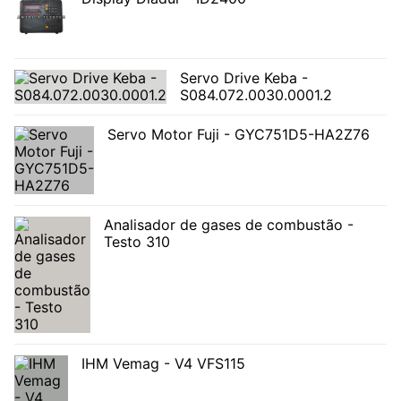
Servo Drive Keba -
S084.072.0030.0001.2
Servo Motor Fuji - GYC751D5-HA2Z76
Analisador de gases de combustão -
Testo 310
IHM Vemag - V4 VFS115