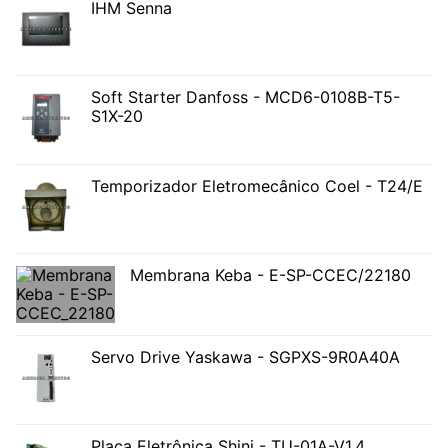
IHM Senna
Soft Starter Danfoss - MCD6-0108B-T5-
S1X-20
Temporizador Eletromecânico Coel - T24/E
Membrana Keba - E-SP-CCEC/22180
Servo Drive Yaskawa - SGPXS-9R0A40A
Placa Eletrônica Shini - TU-01A-V1.4