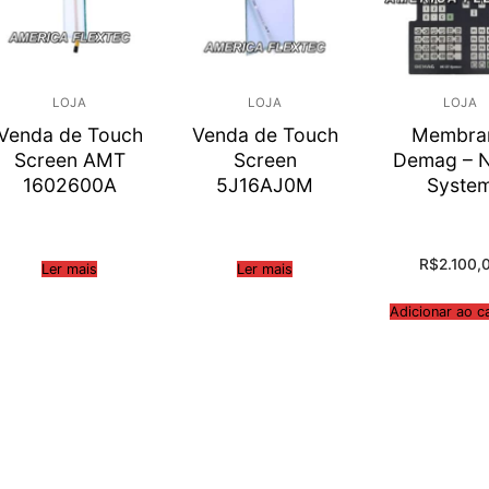
LOJA
LOJA
LOJA
Venda de Touch
Venda de Touch
Membra
Screen AMT
Screen
Demag – N
1602600A
5J16AJ0M
Syste
R$
2.100,
Ler mais
Ler mais
Adicionar ao c