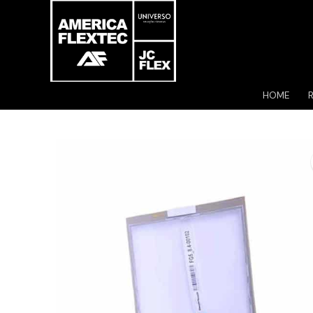
Pular
para
o
conteúdo
HOME