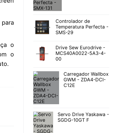
creen
Controlador de
para
Temperatura Perfecta -
SMS-29
nça o
Drive Sew Eurodrive -
MCS40A0022-5A3-4-
com o
00
to.
Carregador Wallbox
GWM - ZDA4-DCI-
C12E
Servo Drive Yaskawa -
SGDG-10GT F