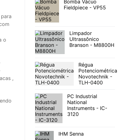
Bomba Vácuo
Fieldpiece - VP55
 para
 com
Limpador
Ultrassônico
a o
Branson - M8800H
e
Régua
e
Potenciométrica
Novotechnik -
acas ,
TLH-0400
PC Industrial
hendo
National
Instruments - IC-
3120
IHM Senna