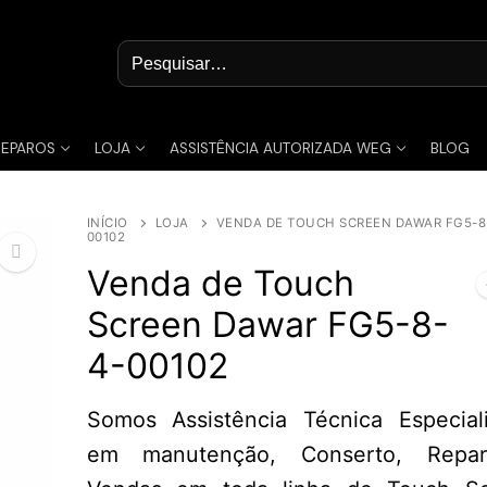
Pesquisar
por:
REPAROS
LOJA
ASSISTÊNCIA AUTORIZADA WEG
BLOG
INÍCIO
LOJA
VENDA DE TOUCH SCREEN DAWAR FG5-8
00102
Venda de Touch
Screen Dawar FG5-8-
🔍
4-00102
Somos Assistência Técnica Especial
em manutenção, Conserto, Repa