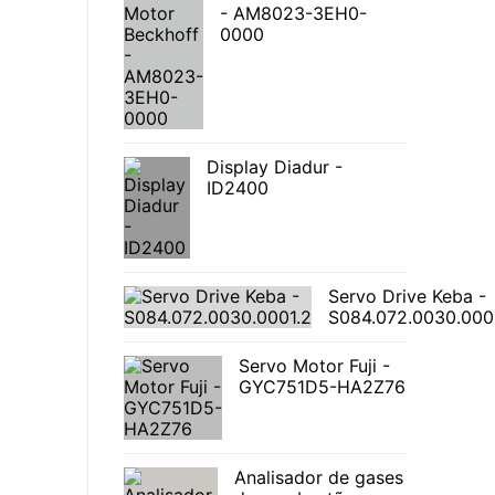
- AM8023-3EH0-
0000
Display Diadur -
ID2400
Servo Drive Keba -
S084.072.0030.000
Servo Motor Fuji -
GYC751D5-HA2Z76
Analisador de gases