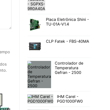
Placa Eletrônica Shini -
TU-01A-V1.4
CLP Fatek - FBS-40MA
 tempo
Controlador de
idos
Temperatura
nto.
Gefran - 2500
IHM Carel -
PGD1000FW0