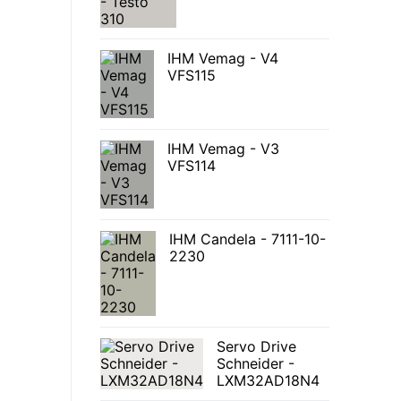
IHM Vemag - V4
VFS115
IHM Vemag - V3
VFS114
IHM Candela - 7111-10-
2230
Servo Drive
Schneider -
LXM32AD18N4