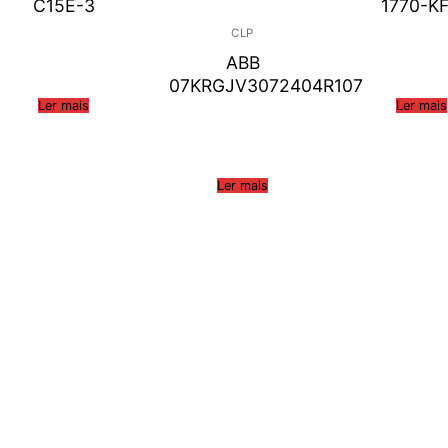
C15E-3
1770-K
CLP
ABB
07KRGJV3072404R107
Ler mais
Ler mais
Ler mais