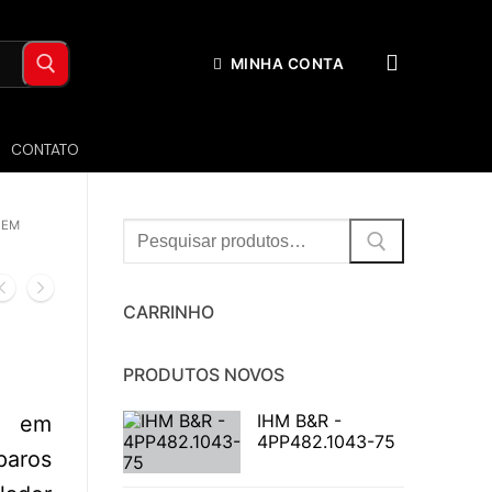
MINHA CONTA
CONTATO
GEM
Procurar:
CARRINHO
PRODUTOS NOVOS
IHM B&R -
da em
4PP482.1043-75
aros