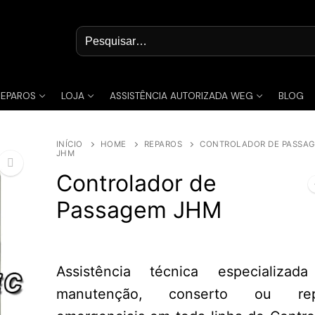
Pesquisar
por:
REPAROS
LOJA
ASSISTÊNCIA AUTORIZADA WEG
BLOG
INÍCIO
HOME
REPAROS
CONTROLADOR DE PASSA
JHM
Controlador de
Passagem JHM
🔍
Assistência técnica especializa
manutenção, conserto ou rep