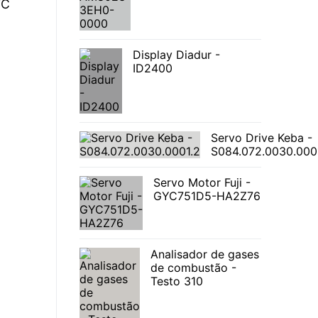
FC
Display Diadur -
ID2400
Servo Drive Keba -
S084.072.0030.000
Servo Motor Fuji -
GYC751D5-HA2Z76
Analisador de gases
de combustão -
Testo 310