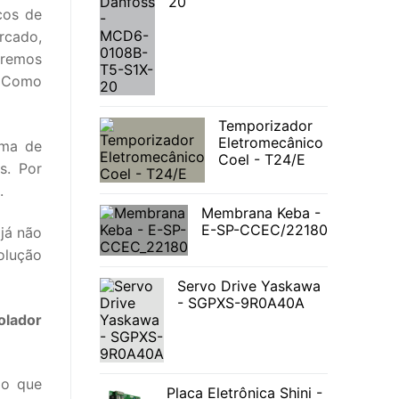
20
cos de
rcado,
eremos
. Como
Temporizador
Eletromecânico
ima de
Coel - T24/E
s. Por
.
Membrana Keba -
E-SP-CCEC/22180
já não
olução
Servo Drive Yaskawa
- SGPXS-9R0A40A
olador
 o que
Placa Eletrônica Shini -