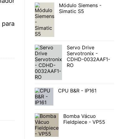
lador
Módulo Siemens -
Simatic S5
para
Servo Drive
Servotronix -
CDHD-0032AAF1-
RO
CPU B&R - IP161
Bomba Vácuo
Fieldpiece - VP55