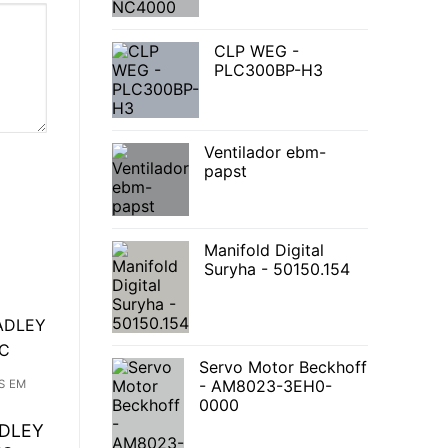
CLP WEG -
PLC300BP-H3
Ventilador ebm-
papst
Manifold Digital
Suryha - 50150.154
Servo Motor Beckhoff
- AM8023-3EH0-
S EM
0000
ADLEY