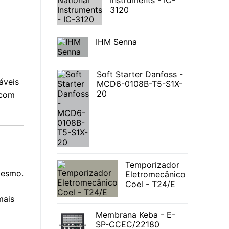
Instruments - IC-
3120
IHM Senna
Soft Starter Danfoss -
áveis
MCD6-0108B-T5-S1X-
20
 com
Temporizador
mesmo.
Eletromecânico
Coel - T24/E
mais
Membrana Keba - E-
SP-CCEC/22180