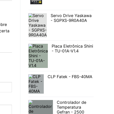
Servo Drive Yaskawa
- SGPXS-9R0A40A
obre
certa
Placa Eletrônica Shini
- TU-01A-V1.4
CLP Fatek - FBS-40MA
Controlador de
Temperatura
Gefran - 2500