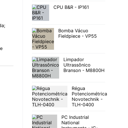
CPU B&R - IP161
da;
Bomba Vácuo
Fieldpiece - VP55
 e
Limpador
Ultrassônico
Branson - M8800H
Régua
Potenciométrica
Novotechnik -
TLH-0400
PC Industrial
National