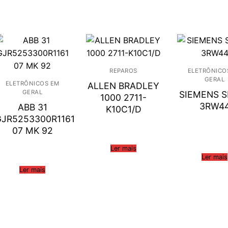
REPAROS
ELETRÔNICO
GERAL
ELETRÔNICOS EM
ALLEN BRADLEY
GERAL
SIEMENS S
1000 2711-
3RW4
ABB 31
K10C1/D
GJR5253300R1161
07 MK 92
Ler mais
Ler mais
Ler mais