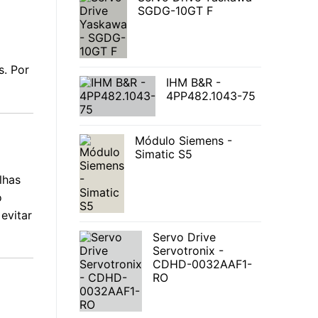
SGDG-10GT F
s. Por
IHM B&R -
4PP482.1043-75
Módulo Siemens -
Simatic S5
lhas
o
evitar
Servo Drive
Servotronix -
CDHD-0032AAF1-
RO