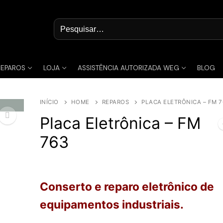
Pesquisar
por:
REPAROS
LOJA
ASSISTÊNCIA AUTORIZADA WEG
BLOG
INÍCIO
HOME
REPAROS
PLACA ELETRÔNICA – FM 7
Placa Eletrônica – FM
763
🔍
Conserto e reparo eletrônico de
equipamentos industriais.