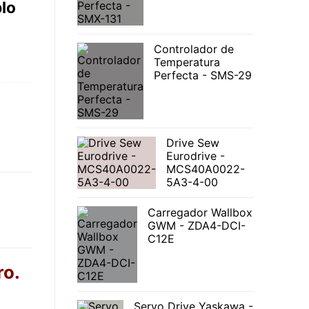
lo
Controlador de
Temperatura
Perfecta - SMS-29
Drive Sew
Eurodrive -
MCS40A0022-
5A3-4-00
Carregador Wallbox
GWM - ZDA4-DCI-
C12E
ro.
Servo Drive Yaskawa -