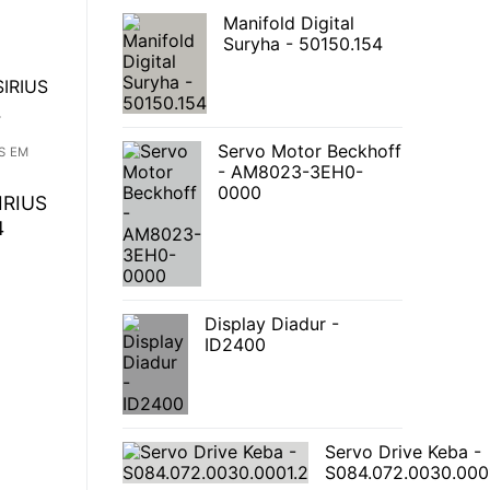
Manifold Digital
Suryha - 50150.154
Servo Motor Beckhoff
S EM
- AM8023-3EH0-
0000
IRIUS
4
Display Diadur -
ID2400
Servo Drive Keba -
S084.072.0030.000