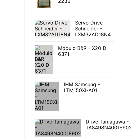
2230
Servo Drive
Schneider -
LXM32AD18N4
Módulo B&R - X20 DI
6371
IHM Samsung -
LTM150XI-A01
Drive Tamagawa -
TA8498N4001E902