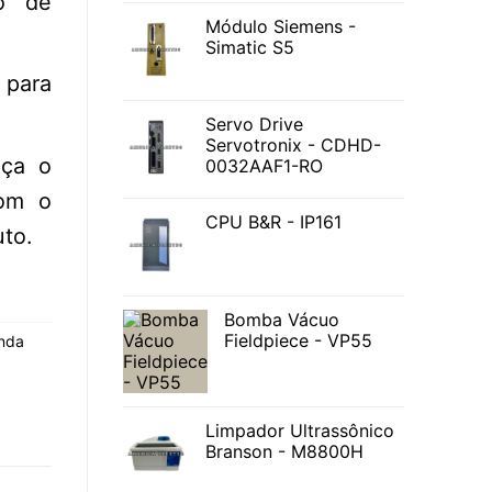
o de
Módulo Siemens -
Simatic S5
para
Servo Drive
Servotronix - CDHD-
nça o
0032AAF1-RO
com o
CPU B&R - IP161
to.
Bomba Vácuo
Fieldpiece - VP55
nda
Limpador Ultrassônico
Branson - M8800H