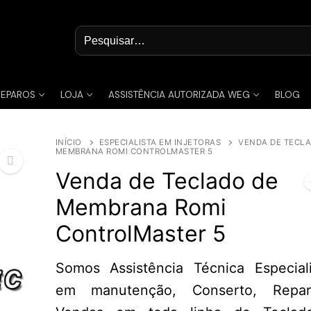
Pesquisar
por:
REPAROS
LOJA
ASSISTÊNCIA AUTORIZADA WEG
BLOG
INÍCIO
ESPECIALISTA EM INJETORAS
VENDA DE TECLA
MEMBRANA ROMI CONTROLMASTER 5
Venda de Teclado de
Membrana Romi
🔍
ControlMaster 5
Somos Assistência Técnica Especial
em manutenção, Conserto, Repa