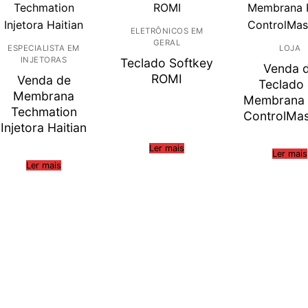
ELETRÔNICOS EM
GERAL
ESPECIALISTA EM
LOJA
INJETORAS
Teclado Softkey
Venda 
ROMI
Venda de
Teclado
Membrana
Membrana 
Techmation
ControlMas
Injetora Haitian
Ler mais
Ler mais
Ler mais