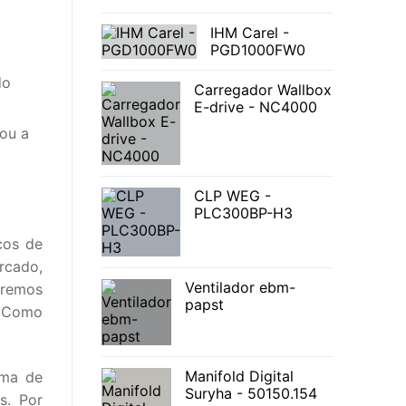
IHM Carel -
PGD1000FW0
do
Carregador Wallbox
E-drive - NC4000
ou a
CLP WEG -
PLC300BP-H3
cos de
rcado,
Ventilador ebm-
eremos
papst
. Como
Manifold Digital
ima de
Suryha - 50150.154
s. Por