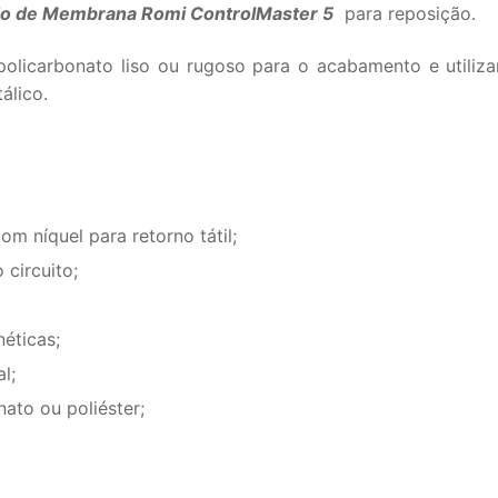
do de Membrana Romi ControlMaster 5
para reposição.
policarbonato liso ou rugoso para o acabamento e utiliz
álico.
m níquel para retorno tátil;
circuito;
éticas;
l;
nato ou poliéster;