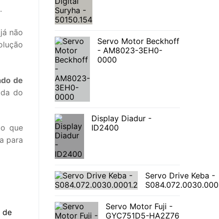
.
já não
Servo Motor Beckhoff
olução
- AM8023-3EH0-
0000
ado de
ada do
Display Diadur -
 o que
ID2400
a para
Servo Drive Keba -
S084.072.0030.000
Servo Motor Fuji -
GYC751D5-HA2Z76