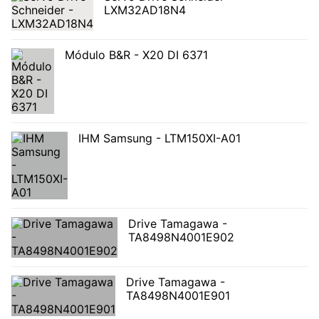
LXM32AD18N4
Módulo B&R - X20 DI 6371
IHM Samsung - LTM150XI-A01
Drive Tamagawa -
TA8498N4001E902
Drive Tamagawa -
TA8498N4001E901