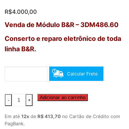
R$
4.000,00
Venda de Módulo B&R – 3DM486.60
Conserto e reparo eletrônico de toda
linha B&R.
Calcular Frete
Módulo
Adicionar ao carrinho
-
+
B&R
-
Em até
12x
de
R$ 413,70
no Cartão de Crédito com
3DM486.60
PagBank.
quantidade