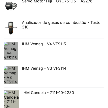
Servo Motor Fuji - GYC751D5-HA2Z76
Analisador de gases de combustão - Testo
310
IHM Vemag - V4 VFS115
IHM Vemag - V3 VFS114
IHM Candela - 7111-10-2230