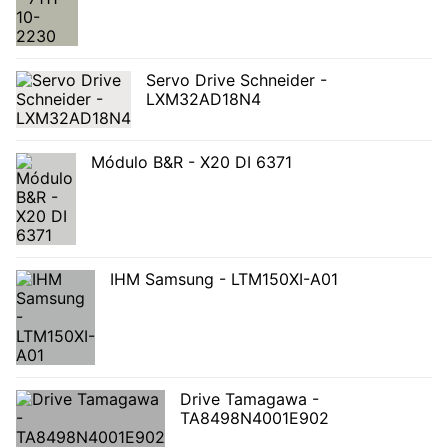
Servo Drive Schneider -
LXM32AD18N4
Módulo B&R - X20 DI 6371
IHM Samsung - LTM150XI-A01
Drive Tamagawa -
TA8498N4001E902