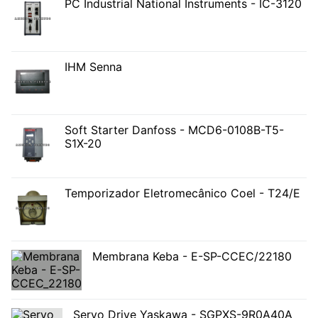
PC Industrial National Instruments - IC-3120
IHM Senna
Soft Starter Danfoss - MCD6-0108B-T5-
S1X-20
Temporizador Eletromecânico Coel - T24/E
Membrana Keba - E-SP-CCEC/22180
Servo Drive Yaskawa - SGPXS-9R0A40A