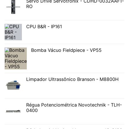
Servo Drive Servotronix - CDHD-0032AAF1-
RO
CPU B&R - IP161
Bomba Vácuo Fieldpiece - VP55
Limpador Ultrassônico Branson - M8800H
Régua Potenciométrica Novotechnik - TLH-
0400