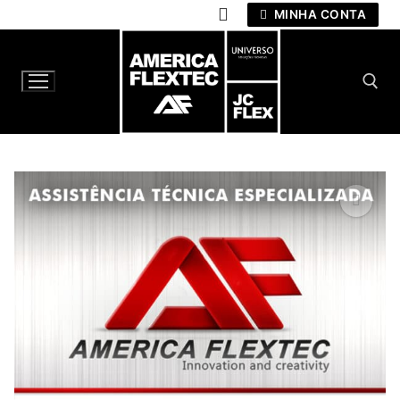
Pular
MINHA CONTA
para
o
conteúdo
Pesquisar por:
🔍