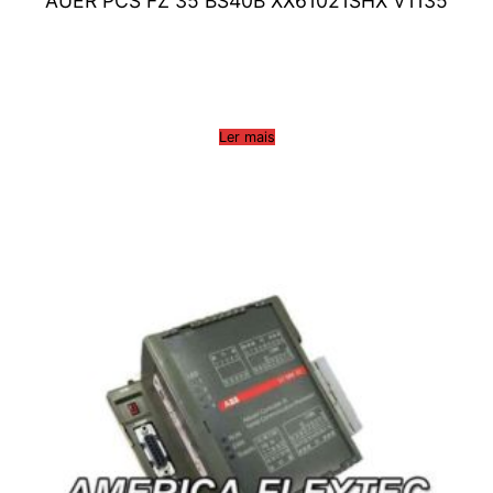
AUER PCS FZ 35 BS40B XX61021SHX V1135
Ler mais