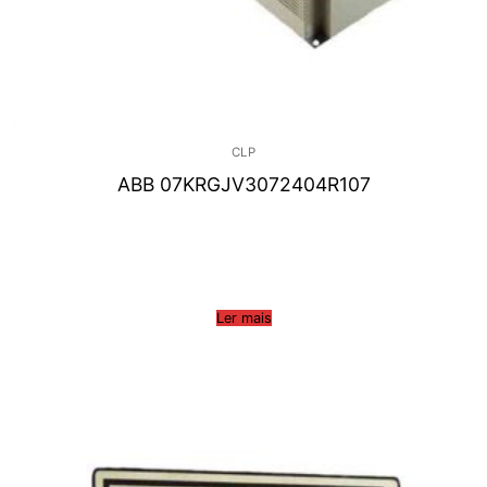
CLP
ABB 07KRGJV3072404R107
Ler mais