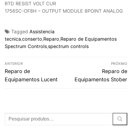
RTD RESIST VOLT CUR
1756SC-OF8H – OUTPUT MODULE 8POINT ANALOG
Tagged
Assistencia
tecnica
,
conserto
,
Reparo
,
Reparo de Equipamentos
Spectrum Controls
,
spectrum controls
Navegação
ANTERIOR
PRÓXIMO
de
Post
Próximo
Reparo de
Reparo de
anterior:
post:
Post
Equipamentos Lucent
Equipamentos Stober
Procurar: