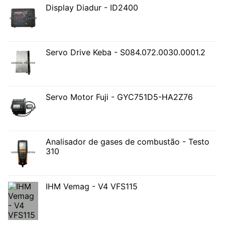
Display Diadur - ID2400
Servo Drive Keba - S084.072.0030.0001.2
Servo Motor Fuji - GYC751D5-HA2Z76
Analisador de gases de combustão - Testo
310
IHM Vemag - V4 VFS115