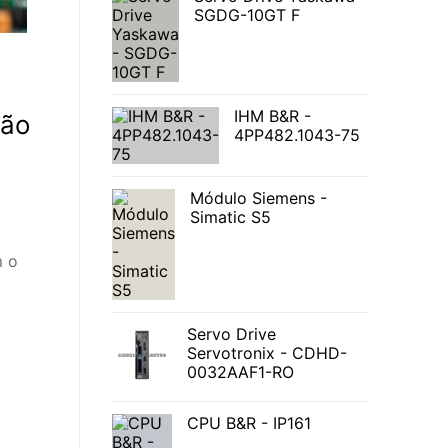
SGDG-10GT F
IHM B&R -
ção
4PP482.1043-75
Módulo Siemens -
Simatic S5
m o
Servo Drive
Servotronix - CDHD-
0032AAF1-RO
CPU B&R - IP161