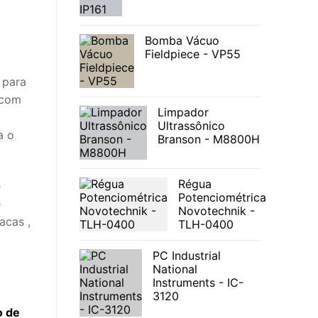
Bomba Vácuo
Fieldpiece - VP55
 para
 com
Limpador
Ultrassônico
a o
Branson - M8800H
Régua
e
Potenciométrica
e
Novotechnik -
acas ,
TLH-0400
PC Industrial
National
Instruments - IC-
3120
o de