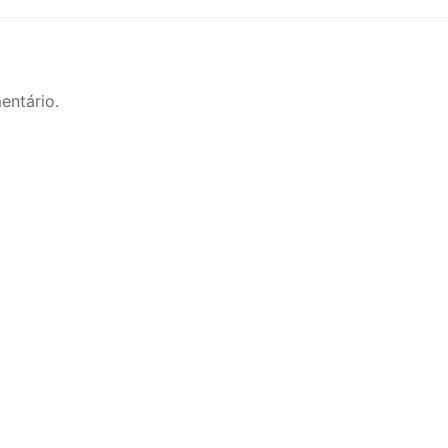
post:
entário.