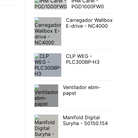
IHM Carel -
PGD1000FW0
Carregador Wallbox
E-drive - NC4000
CLP WEG -
PLC300BP-H3
Ventilador ebm-
papst
Manifold Digital
Suryha - 50150.154