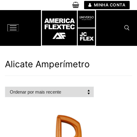
Pular
MINHA CONTA
para
o
conteúdo
Pesquisar por:
Alicate Amperímetro