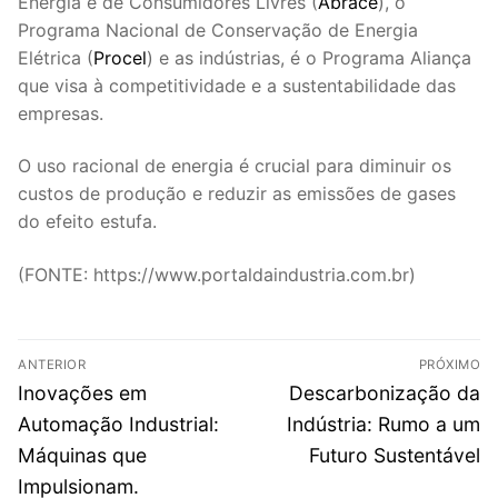
Energia e de Consumidores Livres (
Abrace
), o
Programa Nacional de Conservação de Energia
Elétrica (
Procel
) e as indústrias, é o Programa Aliança
que visa à competitividade e a sustentabilidade das
empresas.
O uso racional de energia é crucial para diminuir os
custos de produção e reduzir as emissões de gases
do efeito estufa.
(FONTE: https://www.portaldaindustria.com.br)
Navegação
ANTERIOR
PRÓXIMO
de
Post
Próximo
Inovações em
Descarbonização da
anterior:
post:
Post
Automação Industrial:
Indústria: Rumo a um
Máquinas que
Futuro Sustentável​
Impulsionam.