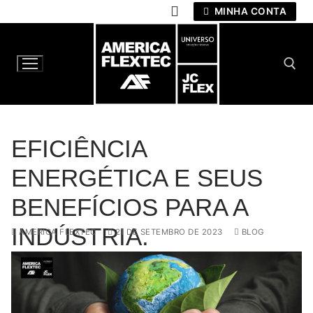
Pular
MINHA CONTA
para
o
conteúdo
Pesquisar por:
EFICIÊNCIA
ENERGÉTICA E SEUS
BENEFÍCIOS PARA A
INDÚSTRIA.
AMERICA FLEXTEC
21 DE SETEMBRO DE 2023
BLOG