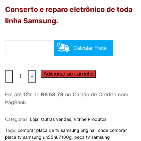
Conserto e reparo eletrônico de toda
linha Samsung.
Calcular Frete
Placa
Adicionar ao carrinho
-
+
Tv
Samsung
Em até
12x
de
R$ 53,78
no Cartão de Crédito com
-
PagBank.
Un55nu7100g
quantidade
Categorias:
Loja
,
Outras vendas
,
Vitrine Produtos
Tags:
comprar placa de tv samsung original
,
onde comprar
placa tv samsung un55nu7100g
,
peça tv samsung