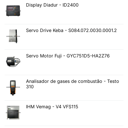
Display Diadur - ID2400
Servo Drive Keba - S084.072.0030.0001.2
Servo Motor Fuji - GYC751D5-HA2Z76
Analisador de gases de combustão - Testo
310
IHM Vemag - V4 VFS115