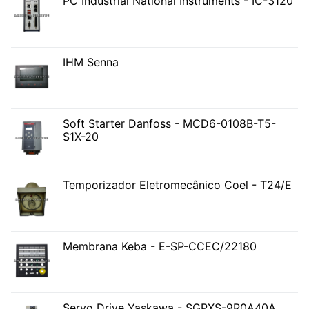
PC Industrial National Instruments - IC-3120
IHM Senna
Soft Starter Danfoss - MCD6-0108B-T5-
S1X-20
Temporizador Eletromecânico Coel - T24/E
Membrana Keba - E-SP-CCEC/22180
Servo Drive Yaskawa - SGPXS-9R0A40A