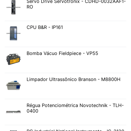
Servo Drive Servotronix - CDHD-0032AAF1-
RO
CPU B&R - IP161
Bomba Vácuo Fieldpiece - VP55
Limpador Ultrassônico Branson - M8800H
Régua Potenciométrica Novotechnik - TLH-
0400