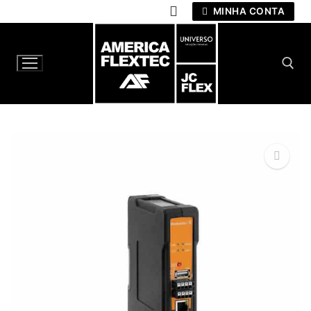
Pular
MINHA CONTA
para
o
conteúdo
Pesquisar por:
🔍