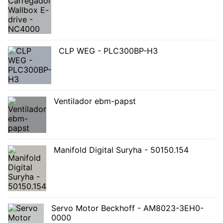
CLP WEG - PLC300BP-H3
Ventilador ebm-papst
Manifold Digital Suryha - 50150.154
Servo Motor Beckhoff - AM8023-3EH0-
0000