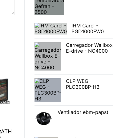
IHM Carel -
PGD1000FW0
Carregador Wallbox
E-drive - NC4000
CLP WEG -
PLC300BP-H3
Ventilador ebm-papst
RATH