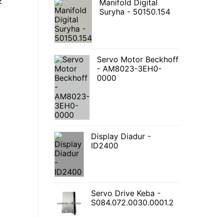
2
Manifold Digital
Suryha - 50150.154
Servo Motor Beckhoff
- AM8023-3EH0-
0000
Display Diadur -
ID2400
Servo Drive Keba -
S084.072.0030.0001.2