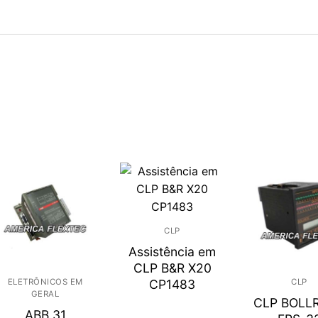
CLP
Assistência em
CLP B&R X20
ELETRÔNICOS EM
CLP
CP1483
GERAL
CLP BOLL
ABB 31