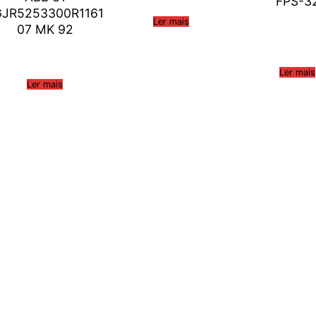
FPS-3
GJR5253300R1161
Ler mais
07 MK 92
Ler mais
Ler mais