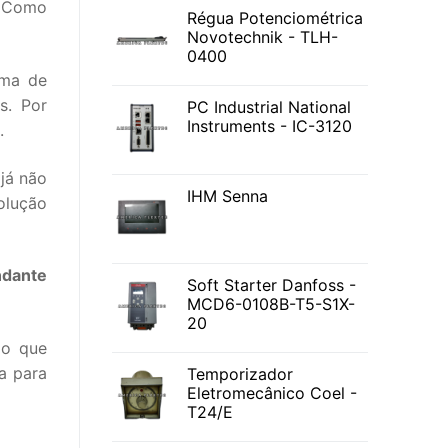
. Como
Régua Potenciométrica
Novotechnik - TLH-
0400
ima de
s. Por
PC Industrial National
Instruments - IC-3120
.
já não
IHM Senna
olução
dante
Soft Starter Danfoss -
MCD6-0108B-T5-S1X-
20
 o que
a para
Temporizador
Eletromecânico Coel -
T24/E