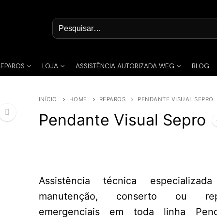
Pesquisar
por:
REPAROS
LOJA
ASSISTÊNCIA AUTORIZADA WEG
BLOG
INÍCIO
HOME
REPAROS
PENDANTE VISUAL SEPRO
Pendante Visual Sepro
🔍
Assistência técnica especializa
manutenção, conserto ou rep
emergenciais em toda linha Pend