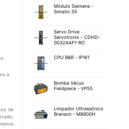
Módulo Siemens -
Simatic S5
Servo Drive
Servotronix - CDHD-
0032AAF1-RO
CPU B&R - IP161
do
ou a
Bomba Vácuo
Fieldpiece - VP55
Limpador Ultrassônico
cos de
Branson - M8800H
rcado,
eremos