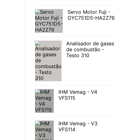
Servo Motor Fuji -
GYC751D5-HA2Z76
Analisador de gases
de combustão -
Testo 310
IHM Vemag - V4
VFS115
IHM Vemag - V3
VFS114