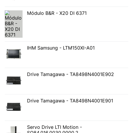
Módulo B&R - X20 DI 6371
IHM Samsung - LTM150XI-A01
Drive Tamagawa - TA8498N4001E902
Drive Tamagawa - TA8498N4001E901
Servo Drive LTI Motion -
SO84.016.0030.0000.2