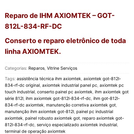
Reparo de IHM AXIOMTEK – GOT-
812L-834-RF-DC
Conserto e reparo eletrônico de toda
linha AXIOMTEK
.
Categorias:
Reparos
,
Vitrine Serviços
Tags:
assistência técnica ihm axiomtek
,
axiomtek got-812l-
834-rf-dc original
,
axiomtek industrial panel pc
,
axiomtek pc
touch industrial
,
conserto painel pc axiomtek
,
ihm axiomtek got
série 812l
,
ihm axiomtek got-812l-834-rf-dc
,
ihm got-812l-
834-rf-dc axiomtek
,
manutenção corretiva axiomtek got
,
manutenção ihm axiomtek got-812l
,
painel pc industrial
axiomtek
,
painel robusto axiomtek got
,
reparo axiomtek got-
812l-834-rf-dc
,
serviço especializado axiomtek industrial
,
terminal de operação axiomtek