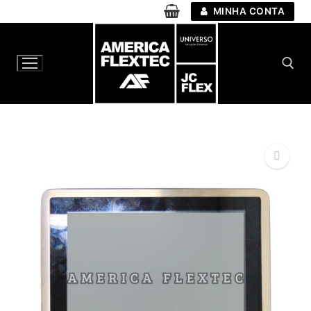
Pular
MINHA CONTA
para
o
conteúdo
Pesquisar por:
🔍