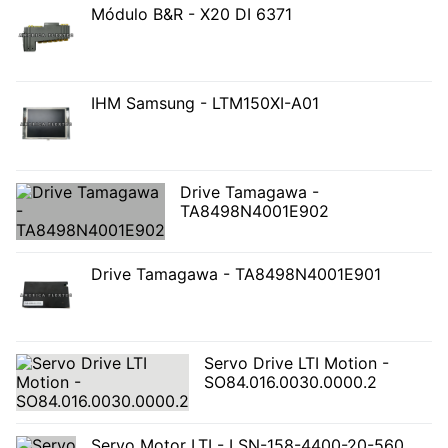
Módulo B&R - X20 DI 6371
IHM Samsung - LTM150XI-A01
Drive Tamagawa -
TA8498N4001E902
Drive Tamagawa - TA8498N4001E901
Servo Drive LTI Motion -
SO84.016.0030.0000.2
Servo Motor LTI - LSN-158-4400-20-560