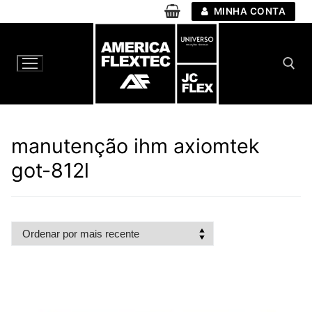
Pular
MINHA CONTA
para
o
conteúdo
Pesquisar por:
manutenção ihm axiomtek
got-812l