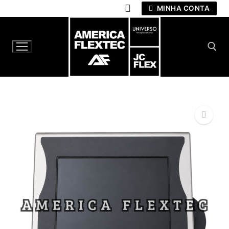
Pular
MINHA CONTA
para
o
conteúdo
Pesquisar por:
🔍