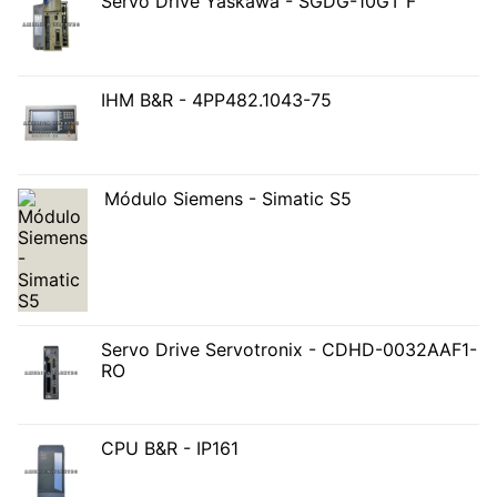
Servo Drive Yaskawa - SGDG-10GT F
IHM B&R - 4PP482.1043-75
Módulo Siemens - Simatic S5
Servo Drive Servotronix - CDHD-0032AAF1-
RO
CPU B&R - IP161