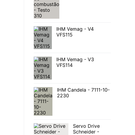
IHM Vemag - V4
VFS115
IHM Vemag - V3
VFS114
IHM Candela - 7111-10-
2230
Servo Drive
Schneider -