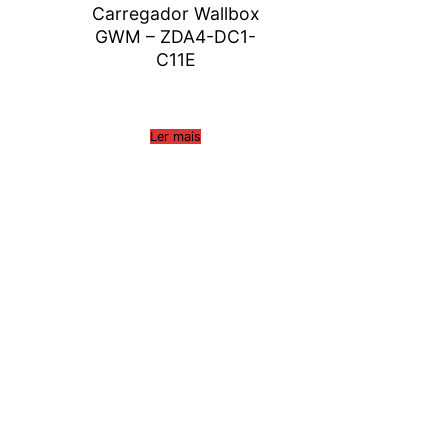
Carregador Wallbox
GWM – ZDA4-DC1-
C11E
Ler mais