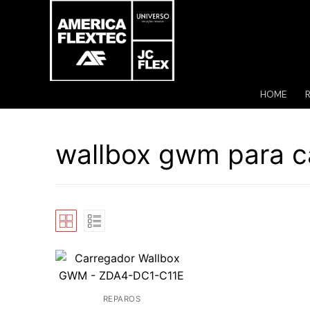
Pular
para
o
conteúdo
HOME
wallbox gwm para ca
REPAROS