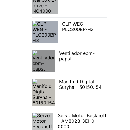
CLP WEG -
PLC300BP-H3
Ventilador ebm-
papst
Manifold Digital
Suryha - 50150.154
Servo Motor Beckhoff
- AM8023-3EH0-
0000