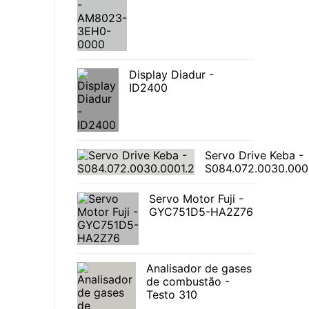
Display Diadur -
ID2400
Servo Drive Keba -
S084.072.0030.000
Servo Motor Fuji -
GYC751D5-HA2Z76
Analisador de gases
de combustão -
Testo 310