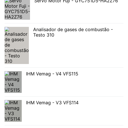
Servo Motor Fuji - GYC751D5-HA2Z76
Analisador de gases de combustão -
Testo 310
IHM Vemag - V4 VFS115
IHM Vemag - V3 VFS114