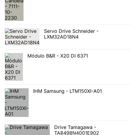
Servo Drive Schneider -
LXM32AD18N4
Módulo B&R - X20 DI 6371
IHM Samsung - LTM150XI-A01
Drive Tamagawa -
TA8498N4001E902