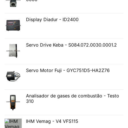
Display Diadur - ID2400
Servo Drive Keba - S084.072.0030.0001.2
Servo Motor Fuji - GYC751D5-HA2Z76
Analisador de gases de combustão - Testo
310
IHM Vemag - V4 VFS115