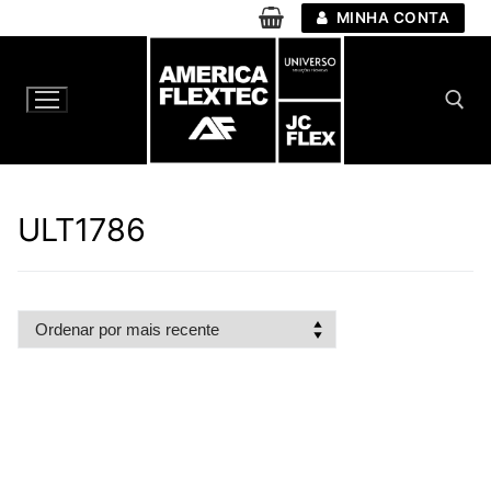
Pular
MINHA CONTA
para
o
conteúdo
Pesquisar por:
ULT1786