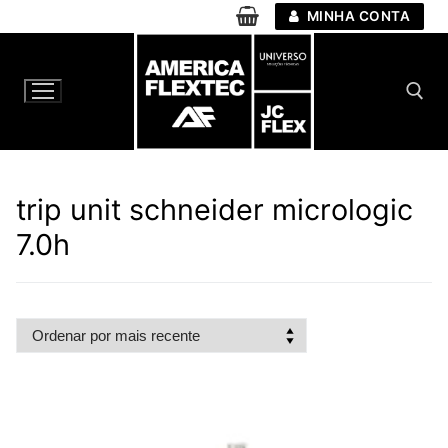
Pular
MINHA CONTA
para
o
conteúdo
Pesquisar por:
trip unit schneider micrologic
7.0h