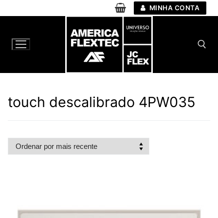
Pular
MINHA CONTA
para
o
conteúdo
Pesquisar por:
touch descalibrado 4PW035