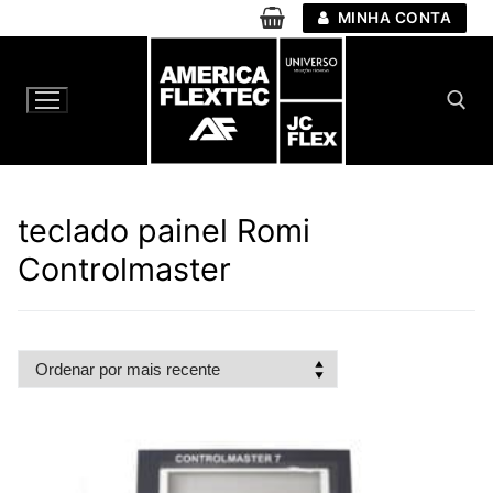
Pular
MINHA CONTA
para
o
conteúdo
Pesquisar por:
teclado painel Romi
Controlmaster