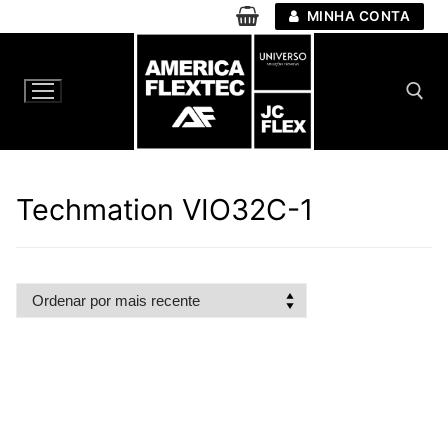
Pular
MINHA CONTA
para
o
conteúdo
Pesquisar por:
Techmation VIO32C-1