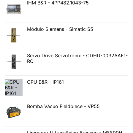
IHM B&R - 4PP482.1043-75
Módulo Siemens - Simatic S5
Servo Drive Servotronix - CDHD-0032AAF1-
RO
CPU B&R - IP161
Bomba Vácuo Fieldpiece - VP55
Limpador Ultrassônico Branson - M8800H