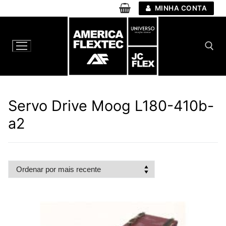
Pular
MINHA CONTA
para
o
conteúdo
Pesquisar por:
Servo Drive Moog L180-410b-
a2