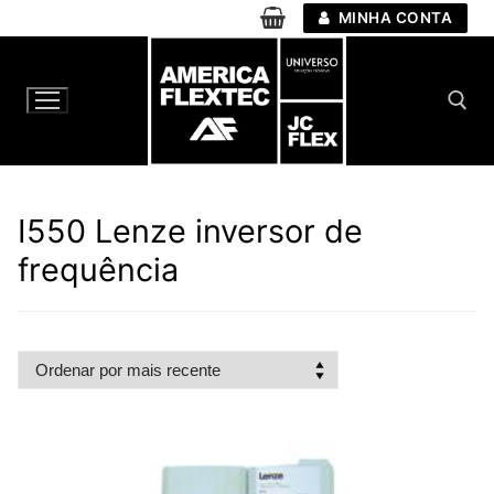
Pular
MINHA CONTA
para
o
conteúdo
Pesquisar por:
I550 Lenze inversor de
frequência