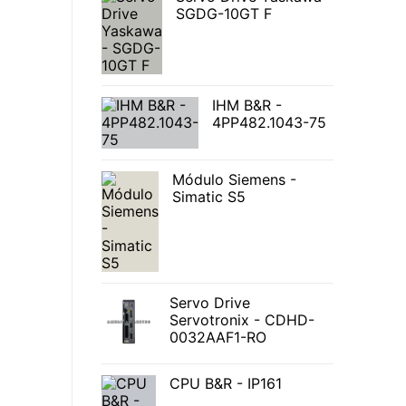
SGDG-10GT F
IHM B&R -
4PP482.1043-75
Módulo Siemens -
Simatic S5
Servo Drive
Servotronix - CDHD-
0032AAF1-RO
CPU B&R - IP161