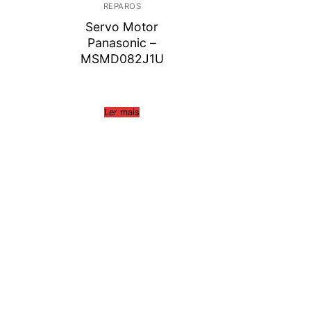
REPAROS
Servo Motor
Panasonic –
MSMD082J1U
Ler mais