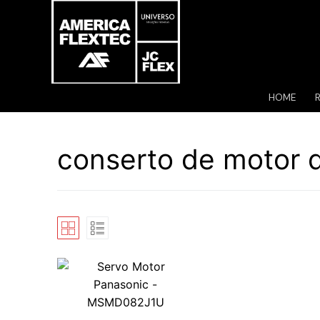
Pular
para
o
conteúdo
HOME
conserto de motor