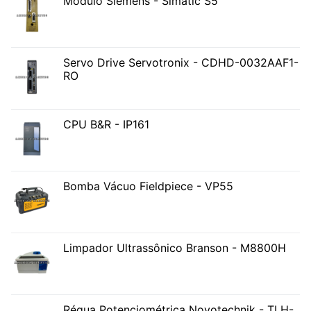
Módulo Siemens - Simatic S5
Servo Drive Servotronix - CDHD-0032AAF1-
RO
CPU B&R - IP161
Bomba Vácuo Fieldpiece - VP55
Limpador Ultrassônico Branson - M8800H
Régua Potenciométrica Novotechnik - TLH-