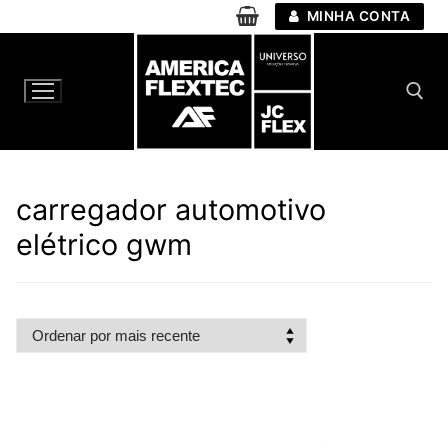
Pular
MINHA CONTA
para
o
conteúdo
Pesquisar por:
carregador automotivo
elétrico gwm