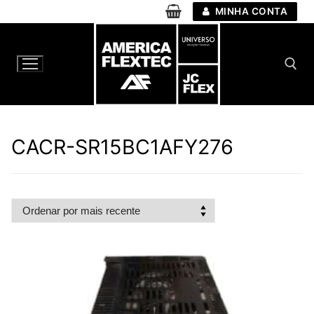
Pular
MINHA CONTA
para
o
conteúdo
Pesquisar por:
CACR-SR15BC1AFY276