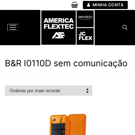
Pular
MINHA CONTA
para
o
conteúdo
Pesquisar por:
B&R I0110D sem comunicação