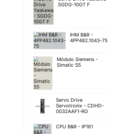
SGDG-10GT F
IHM B&R -
4PP482.1043-75
Módulo Siemens -
Simatic S5
Servo Drive
Servotronix - CDHD-
0032AAF1-RO
CPU B&R - IP161