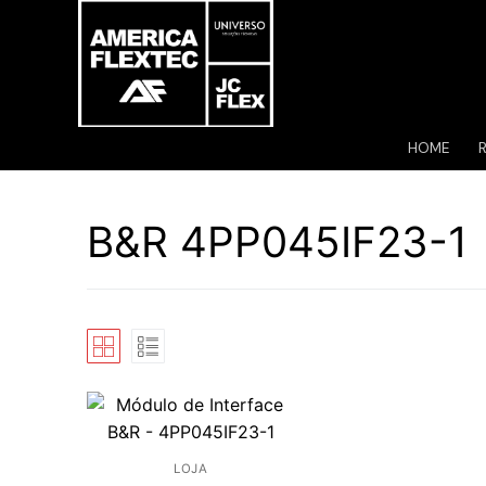
Pular
para
o
conteúdo
HOME
B&R 4PP045IF23-1
LOJA