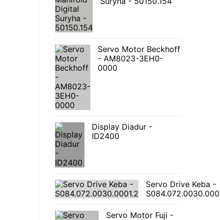
Suryha - 50150.154
Servo Motor Beckhoff
- AM8023-3EH0-
0000
Display Diadur -
ID2400
Servo Drive Keba -
S084.072.0030.000
Servo Motor Fuji -