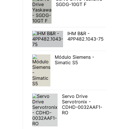
SGDG-10GT F
IHM B&R -
4PP482.1043-75
Módulo Siemens -
Simatic S5
Servo Drive
Servotronix -
CDHD-0032AAF1-
RO